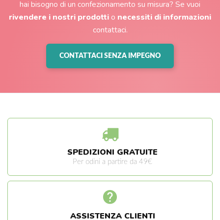
hai bisogno di un confezionamento su misura? Se vuoi
rivendere i nostri prodotti
o
necessiti di informazioni
contattaci.
CONTATTACI SENZA IMPEGNO
SPEDIZIONI GRATUITE
Per odini a partire da 49€
ASSISTENZA CLIENTI