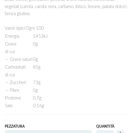
vegetali (carota, carota nera, cartamo, ibisco, limone, patata dolce).
Senza glutine.
Valori tipici
Ogni 100
Energia
1453kJ
Grassi
0g
di cui
— Grassi saturi
0g
Carboidrati
85g
di cui
— Zuccheri
73g
— Fibre
0g
Proteine
0.7g
Sale
0.16g
PEZZATURA
QUANTITÀ