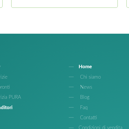
y
Home
izie
Chi siamo
ronti
News
rizia PURA
Blog
ditori
Faq
Contatti
Condizioni di vendita