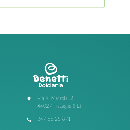
Via R. Marzola, 2
44027 Fiscaglia (FE)
347 66 28 871