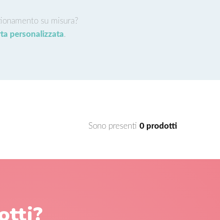
ezionamento su misura?
rta personalizzata
.
Sono presenti
0 prodotti
otti?