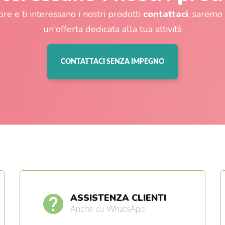
ore e ti interessano i nostri prodotti
contattaci
, saremo 
un'offerta dedicata alla tua attività
CONTATTACI SENZA IMPEGNO
ASSISTENZA CLIENTI
Anche su WhatsApp