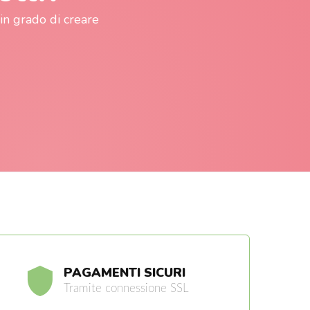
in grado di creare
PAGAMENTI SICURI
Tramite connessione SSL