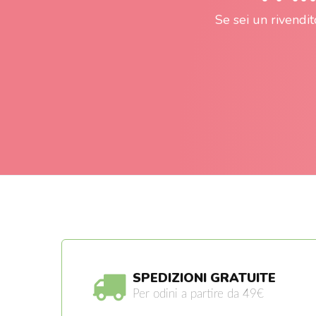
Se sei un rivendit
SPEDIZIONI GRATUITE
Per odini a partire da 49€