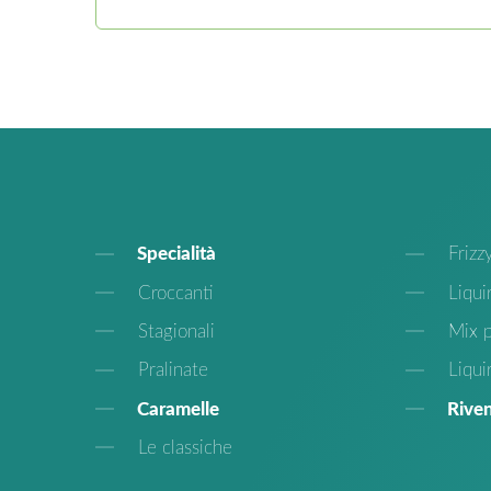
Specialità
Frizz
Croccanti
Liquir
Stagionali
Mix p
Pralinate
Liqui
Caramelle
Riven
Le classiche