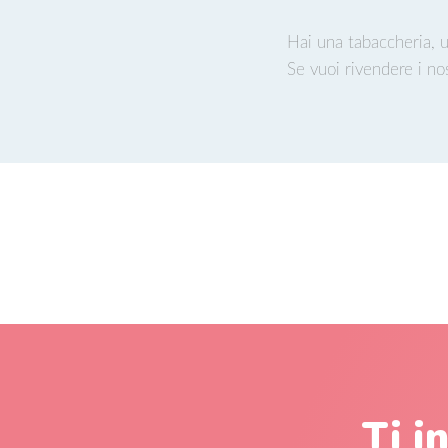
Hai una tabaccheria, 
Se vuoi rivendere i nos
Ti i