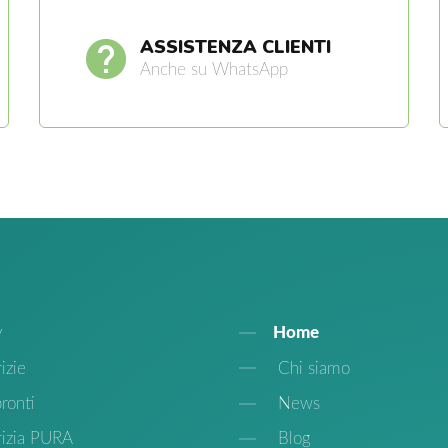
ASSISTENZA CLIENTI
Anche su WhatsApp
y
Home
izie
Chi siamo
ronti
News
rizia PURA
Blog