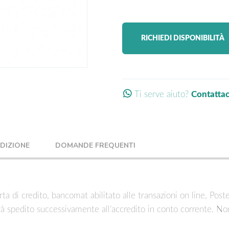
RICHIEDI DISPONIBILITÀ
Ti serve aiuto?
Contatta
EDIZIONE
DOMANDE FREQUENTI
ta di credito, bancomat abilitato alle transazioni on line, Post
rà spedito successivamente all’accredito in conto corrente. No