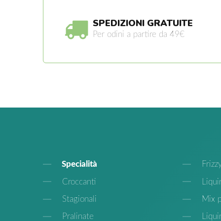
SPEDIZIONI GRATUITE
Per odini a partire da 49€
Specialità
Frizz
Croccanti
Liquir
Stagionali
Mix p
Pralinate
Liqui