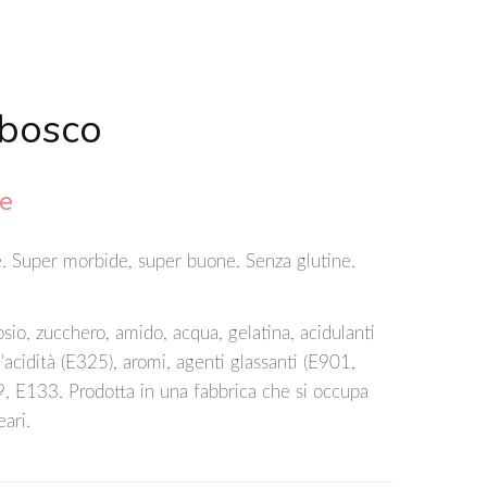
 bosco
le
e. Super morbide, super buone. Senza glutine.
osio, zucchero, amido, acqua, gelatina, acidulanti
'acidità (E325), aromi, agenti glassanti (E901,
, E133. Prodotta in una fabbrica che si occupa
eari.