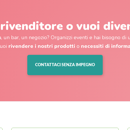
 rivenditore o vuoi dive
a, un bar, un negozio? Organizzi eventi e hai bisogno di
vuoi
rivendere i nostri prodotti
o
necessiti di inform
CONTATTACI SENZA IMPEGNO