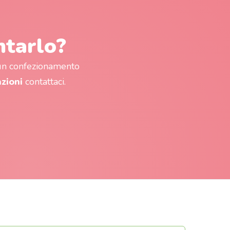
ntarlo?
 un confezionamento
azioni
contattaci.