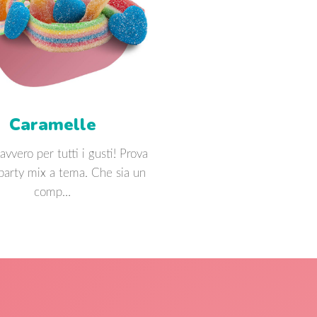
Caramelle
avvero per tutti i gusti! Prova
 party mix a tema. Che sia un
comp…