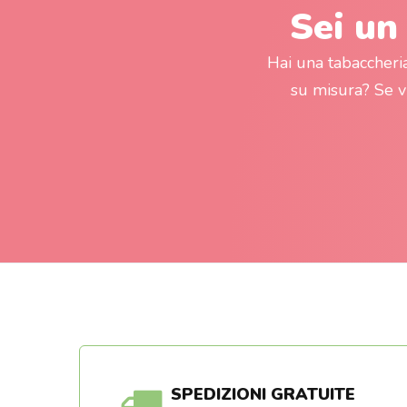
Sei un
Hai una tabaccheri
su misura? Se 
SPEDIZIONI GRATUITE