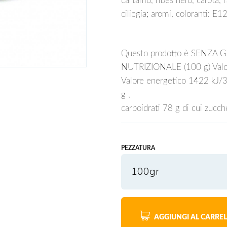
cartamo, ribes nero, carota, 
ciliegia; aromi, coloranti: 
Questo prodotto è SENZA 
NUTRIZIONALE (100 g) Valor
Valore energetico 1422 kJ/335
g ,
carboidrati 78 g di cui zucch
PEZZATURA
100gr
AGGIUNGI AL CARRE