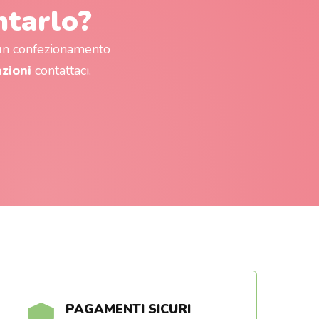
ntarlo?
 un confezionamento
azioni
contattaci.
PAGAMENTI SICURI