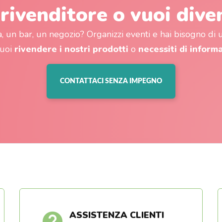
 rivenditore o vuoi dive
a, un bar, un negozio? Organizzi eventi e hai bisogno di
vuoi
rivendere i nostri prodotti
o
necessiti di inform
CONTATTACI SENZA IMPEGNO
ASSISTENZA CLIENTI