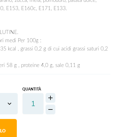
rafano, zucca, mela, pomodoro, patata dolce,
E120, E153, E160c, E171, E133.
GLUTINE.
i medi Per 100g :
 kcal , grassi 0,2 g di cui acidi grassi saturi 0,2
eri 58 g , proteine 4,0 g, sale 0,11 g
QUANTITÀ
LLO