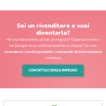
Sei un rivenditore o vuoi
diventarlo?
Hai una tabaccheria, un bar, un negozio? Organizzi eventi e
hai bisogno di un confezionamento su misura? Se vuoi
rivendere i nostri prodotti
o
necessiti di informazioni
contattaci.
CONTATTACI SENZA IMPEGNO