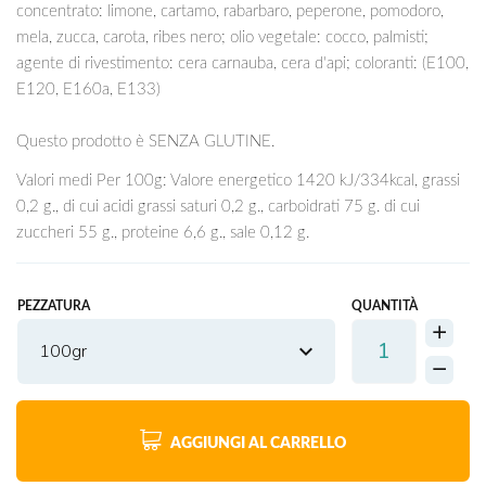
concentrato: limone, cartamo, rabarbaro, peperone, pomodoro,
mela, zucca, carota, ribes nero; olio vegetale: cocco, palmisti;
agente di rivestimento: cera carnauba, cera d'api; coloranti: (E100,
E120, E160a, E133)
Questo prodotto è SENZA GLUTINE.
Valori medi Per 100g: Valore energetico 1420 kJ/334kcal, grassi
0,2 g., di cui acidi grassi saturi 0,2 g., carboidrati 75 g. di cui
zuccheri 55 g., proteine 6,6 g., sale 0,12 g.
PEZZATURA
QUANTITÀ
100gr
AGGIUNGI AL CARRELLO