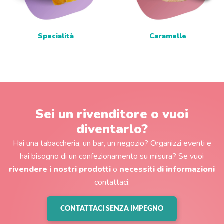
Specialità
Caramelle
Sei un rivenditore o vuoi
diventarlo?
Hai una tabaccheria, un bar, un negozio? Organizzi eventi e
hai bisogno di un confezionamento su misura? Se vuoi
rivendere i nostri prodotti
o
necessiti di informazioni
contattaci.
CONTATTACI SENZA IMPEGNO