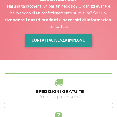
Hai una tabaccheria, un bar, un negozio? Organizzi eventi e
hai bisogno di un confezionamento su misura? Se vuoi
rivendere i nostri prodotti
o
necessiti di informazioni
contattaci.
CONTATTACI SENZA IMPEGNO
SPEDIZIONI GRATUITE
Per odini a partire da 49€