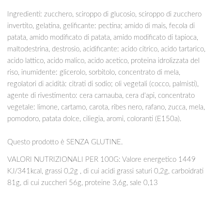
Ingredienti: zucchero, sciroppo di glucosio, sciroppo di zucchero
invertito, gelatina, gelificante: pectina; amido di mais, fecola di
patata, amido modificato di patata, amido modificato di tapioca,
maltodestrina, destrosio, acidificante: acido citrico, acido tartarico,
acido lattico, acido malico, acido acetico, proteina idrolizzata del
riso, inumidente: glicerolo, sorbitolo, concentrato di mela,
regolatori di acidità: citrati di sodio; oli vegetali (cocco, palmisti),
agente di rivestimento: cera carnauba, cera d'api, concentrato
vegetale: limone, cartamo, carota, ribes nero, rafano, zucca, mela,
pomodoro, patata dolce, ciliegia, aromi, coloranti (E150a).
Questo prodotto è SENZA GLUTINE.
VALORI NUTRIZIONALI PER 100G: Valore energetico 1449
KJ/341kcal, grassi 0,2g , di cui acidi grassi saturi 0,2g, carboidrati
81g, di cui zuccheri 56g, proteine 3,6g, sale 0,13