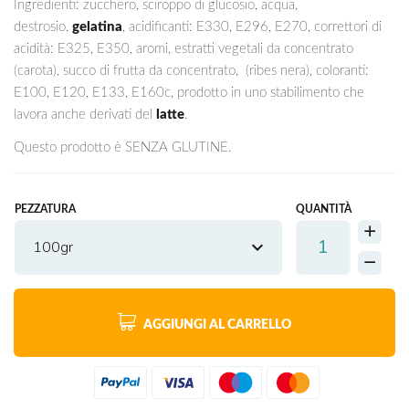
Ingredienti: zucchero, sciroppo di glucosio, acqua,
destrosio,
gelatina
, acidificanti: E330, E296, E270, correttori di
acidità: E325, E350, aromi, estratti vegetali da concentrato
(carota), succo di frutta da concentrato, (ribes nera), coloranti:
E100, E120, E133, E160c, prodotto in uno stabilimento che
lavora anche derivati del
latte
.
Questo prodotto è SENZA GLUTINE.
PEZZATURA
QUANTITÀ
100gr
AGGIUNGI AL CARRELLO