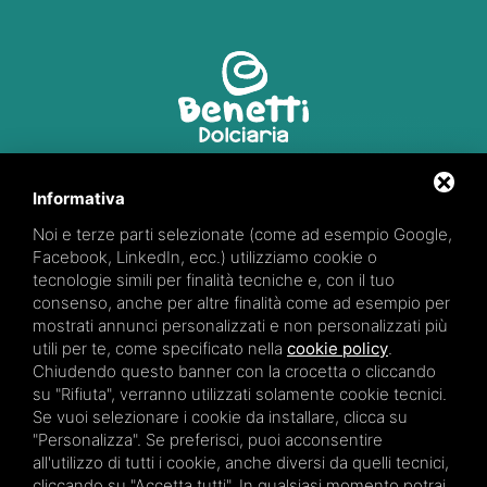
Via R. Marzola, 2
Informativa
44027 Fiscaglia (FE)
Noi e terze parti selezionate (come ad esempio Google,
347 66 28 871
Facebook, LinkedIn, ecc.) utilizziamo cookie o
tecnologie simili per finalità tecniche e, con il tuo
consenso, anche per altre finalità come ad esempio per
mostrati annunci personalizzati e non personalizzati più
utili per te, come specificato nella
cookie policy
.
Chiudendo questo banner con la crocetta o cliccando
Partita iva: 01922170384
su "Rifiuta", verranno utilizzati solamente cookie tecnici.
Se vuoi selezionare i cookie da installare, clicca su
"Personalizza". Se preferisci, puoi acconsentire
all'utilizzo di tutti i cookie, anche diversi da quelli tecnici,
cliccando su "Accetta tutti". In qualsiasi momento potrai