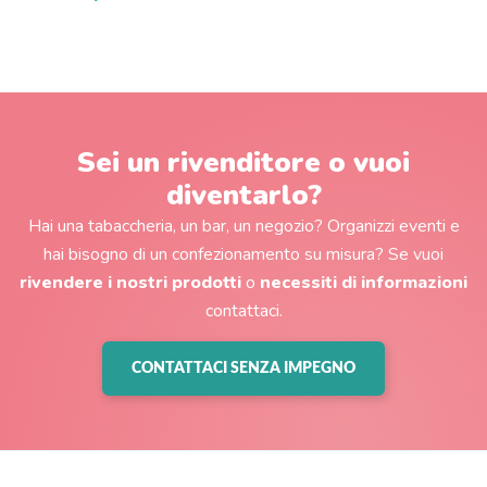
Sei un rivenditore o vuoi
diventarlo?
Hai una tabaccheria, un bar, un negozio? Organizzi eventi e
hai bisogno di un confezionamento su misura? Se vuoi
rivendere i nostri prodotti
o
necessiti di informazioni
contattaci.
CONTATTACI SENZA IMPEGNO