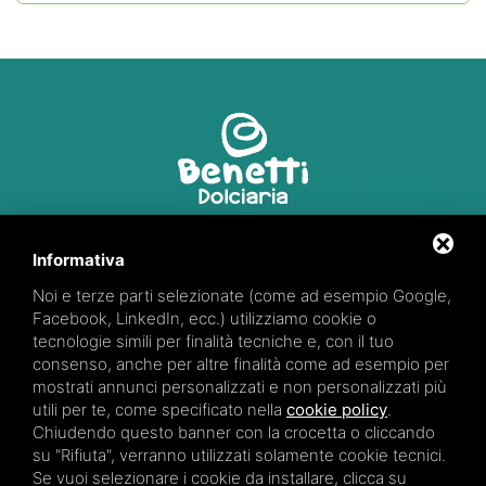
Via R. Marzola, 2
Informativa
44027 Fiscaglia (FE)
Noi e terze parti selezionate (come ad esempio Google,
347 66 28 871
Facebook, LinkedIn, ecc.) utilizziamo cookie o
tecnologie simili per finalità tecniche e, con il tuo
consenso, anche per altre finalità come ad esempio per
mostrati annunci personalizzati e non personalizzati più
utili per te, come specificato nella
cookie policy
.
Chiudendo questo banner con la crocetta o cliccando
Partita iva: 01922170384
su "Rifiuta", verranno utilizzati solamente cookie tecnici.
Se vuoi selezionare i cookie da installare, clicca su