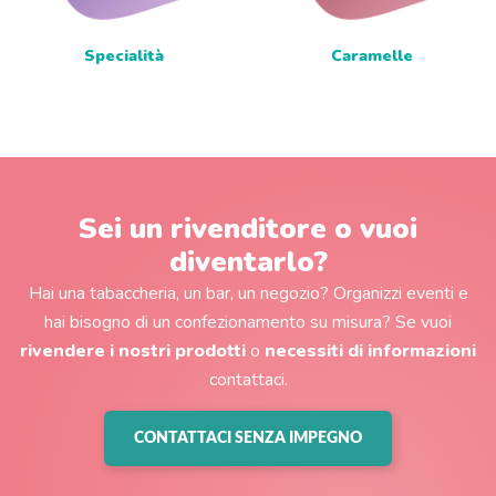
Specialità
Caramelle
Sei un rivenditore o vuoi
diventarlo?
Hai una tabaccheria, un bar, un negozio? Organizzi eventi e
hai bisogno di un confezionamento su misura? Se vuoi
rivendere i nostri prodotti
o
necessiti di informazioni
contattaci.
CONTATTACI SENZA IMPEGNO