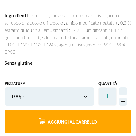
IngredientI
: zucchero, melassa , amido ( mais , riso ) ,acqua ,
sciroppo di glucosio e fruttosio , amido modificato ( patata ) , 0,3 %
estratto di liquirizia , emulsionanti : E471 , umidificanti : E422 ,
gelificanti (mucca) , sale , maltodestrina , aromi naturali , coloranti:
E100, E120, E133, E160a, agenti di rivestimento:E901, E904,
E903.
Senza glutine
PEZZATURA
QUANTITÀ
100gr
AGGIUNGI AL CARRELLO