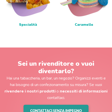
Specialità
Caramelle
Sei un rivenditore o vuoi
diventarlo?
Hai una tabaccheria, un bar, un negozio? Organizzi eventi e
hai bisogno di un confezionamento su misura? Se vuoi
rivendere i nostri prodotti
o
necessiti di informazioni
contattaci.
CONTATTACI SENZA IMPEGNO