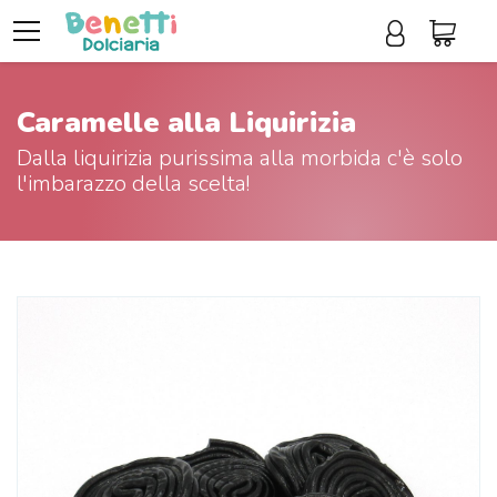
Caramelle alla Liquirizia
Dalla liquirizia purissima alla morbida c'è solo
l'imbarazzo della scelta!