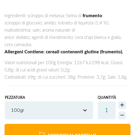
Ingredienti: sciroppo di melassa; farina di
frumento
;
sciroppo di glucosio; amido; estratto di liquirizia (1,4 %);
maltodestrina; sale; aroma naturale di
anice stellato; agenti di rivestimento: cera d'api bianca e gialla,
cera carnauba.
Allergeni Contiene: cereali contenenti glutine (frumento).
Valori nutrizionali per 100g Energia: 1267 kJ/298 kcal; Grassi:
0,8g; di cui acidi grassi saturi: 0,2g;
Carboidrati: 69g; di cui zuccheri: 38g; Proteine: 3,7g; Sale: 1,8g.
PEZZATURA
QUANTITÀ
100gr