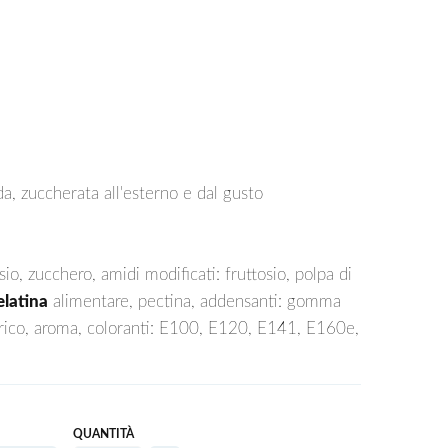
da, zuccherata all'esterno e dal gusto
sio, zucchero, amidi modificati: fruttosio, polpa di
elatina
alimentare, pectina, addensanti: gomma
citrico, aroma, coloranti: E100, E120, E141, E160e,
QUANTITÀ