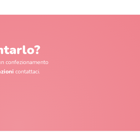
ntarlo?
 un confezionamento
azioni
contattaci.