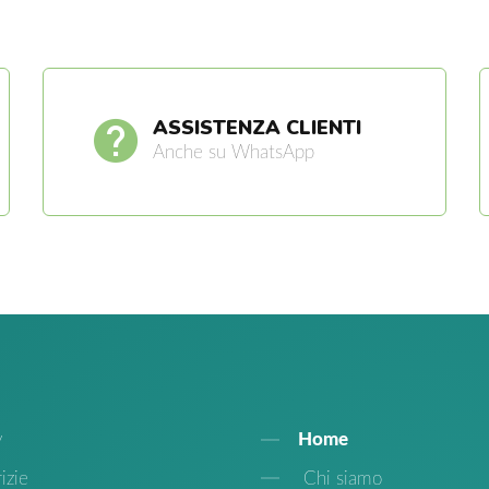
ASSISTENZA CLIENTI
Anche su WhatsApp
y
Home
izie
Chi siamo