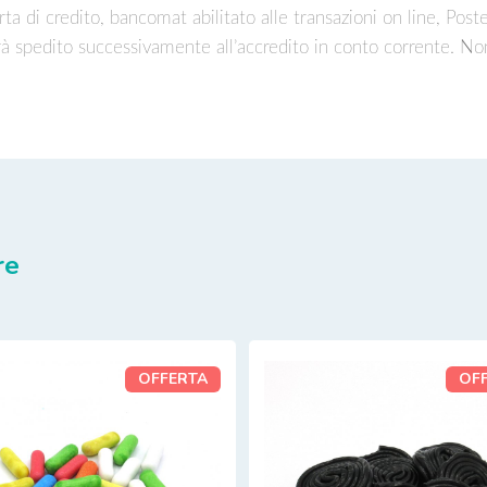
ta di credito, bancomat abilitato alle transazioni on line, Post
rà spedito successivamente all’accredito in conto corrente. No
re
OFFERTA
OF