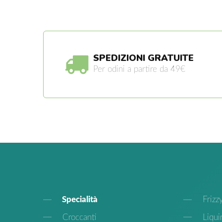
SPEDIZIONI GRATUITE
Per odini a partire da 49€
Specialità
Frizz
Croccanti
Liquir