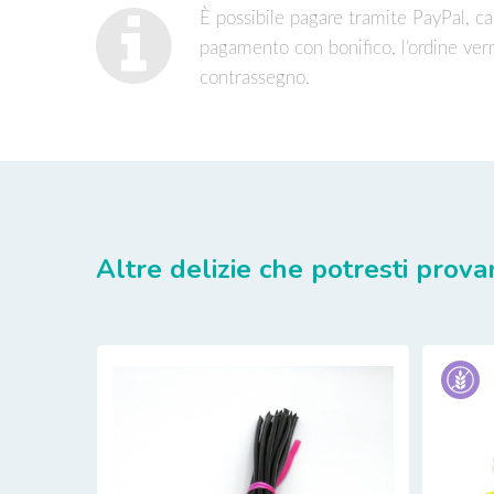
È possibile pagare tramite PayPal, car
pagamento con bonifico, l’ordine ver
contrassegno.
Altre delizie che potresti prova