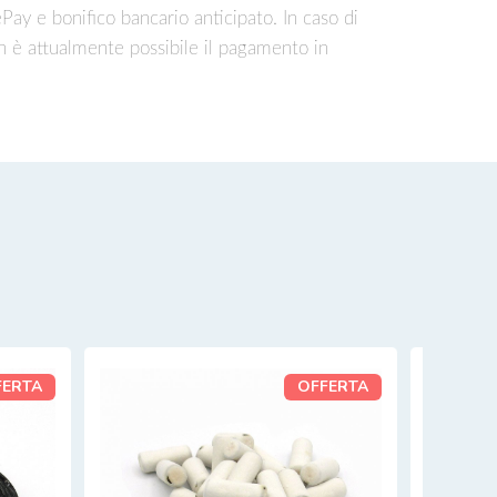
ePay e bonifico bancario anticipato. In caso di
n è attualmente possibile il pagamento in
FERTA
OFFERTA