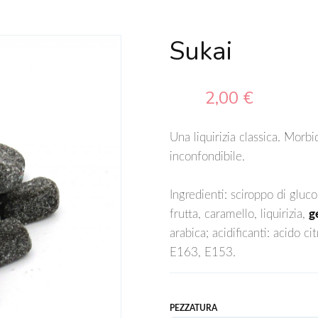
Sukai
2,00 €
Una liquirizia classica. Morbi
inconfondibile.
Ingredienti: sciroppo di gluco
frutta, caramello, liquirizia,
g
arabica; acidificanti: acido 
E163, E153.
PEZZATURA