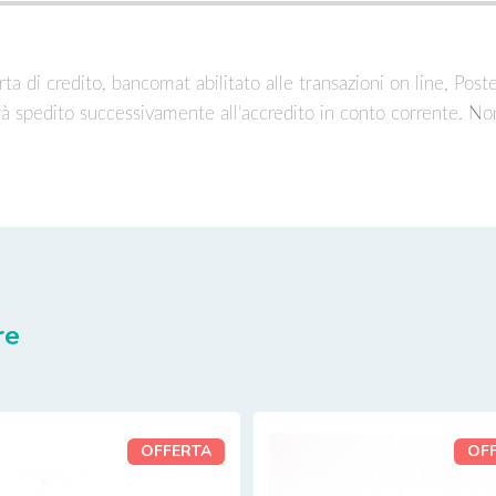
ta di credito, bancomat abilitato alle transazioni on line, Post
rà spedito successivamente all’accredito in conto corrente. No
re
OFFERTA
OF