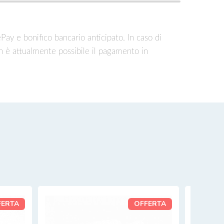
ePay e bonifico bancario anticipato. In caso di
n è attualmente possibile il pagamento in
FERTA
OFFERTA