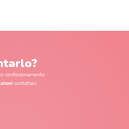
ntarlo?
 un confezionamento
azioni
contattaci.