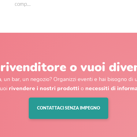
comp…
 rivenditore o vuoi dive
a, un bar, un negozio? Organizzi eventi e hai bisogno di
vuoi
rivendere i nostri prodotti
o
necessiti di inform
CONTATTACI SENZA IMPEGNO